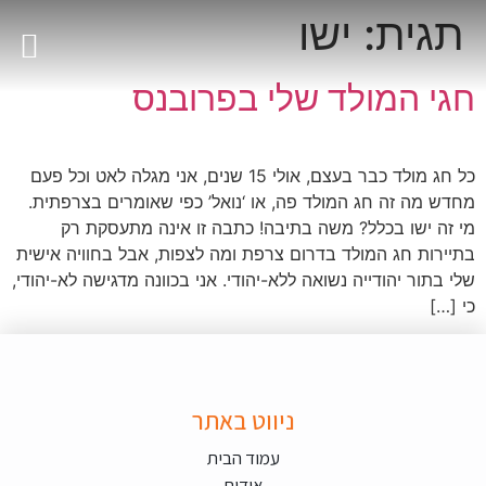
תגית:
ישו
695690781(0)33+
חגי המולד שלי בפרובנס
כל חג מולד כבר בעצם, אולי 15 שנים, אני מגלה לאט וכל פעם
מחדש מה זה חג המולד פה, או ‘נואל’ כפי שאומרים בצרפתית.
מי זה ישו בכלל? משה בתיבה! כתבה זו אינה מתעסקת רק
בתיירות חג המולד בדרום צרפת ומה לצפות, אבל בחוויה אישית
שלי בתור יהודייה נשואה ללא-יהודי. אני בכוונה מדגישה לא-יהודי,
כי […]
ניווט באתר
עמוד הבית
אודות