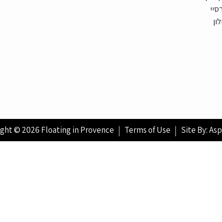
סיי
לון
ght © 2026 Floating in Provence
Terms of Use
Site By: Asp