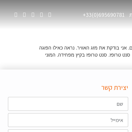
ת
695690781(0)33+
we בנטפליקס, זלילת עוגת פנטון ושוקולדים. אני בודקת את מזג האוויר. נראה כאילו הפוגה
כונית ונוסעת מזרחה לכיוון סנט טרופז. סנט טרופז בקיץ מפחידה. המוני
יצירת קשר