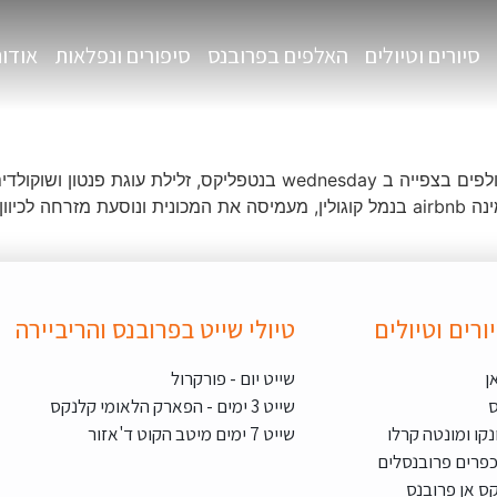
סיורים וטיולים
האלפים בפרובנס
סיפורים ונפלאות
אודו
חופשת חג המולד ויורד גשם. ימנו הכבדים בבית החולפים בצפייה ב dnesday
בתחזית הרטובה מגיעה ל-2-3 ימים הבאים. אני מזמינה airbnb בנמל קוגולין, מעמיסה את המ
ורים וטיולים
טיולי שייט בפרובנס והריביירה
ן
שייט יום - פורקרול
ס
שייט 3 ימים - הפארק הלאומי קלנקס
נקו ומונטה קרלו
שייט 7 ימים מיטב הקוט ד'אזור
ס אן פרובנס