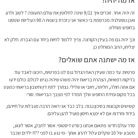
אז מה יהיה?
זה יהיה אחר. זוכרים איך 9/11 שינה לחלוטין את עולם התעופה ? לטוב ולרע.
ואכן נוסטלגיה מכרסמת בי כאשר אני נזכרת בשנות ה 90 העליזות שטסנו
בחופש מוחלט.
וכך יהיה גם פה בעידן הקורונה. צריך ללמוד לחיות ביחד עם הגברת. חלק לא
יצליחו, הרוב המוחלט כן.
אז מה ישתנה אתם שואלים?
פרטיות: עד כמה שעידן האח הגדול נגס לנו בפרטיות, היכונו לאבד עוד.
בדיקות רפואיות, הצהרת בריאות יהיה משהו שיהיה נגיש לכולם. כולם ידעו
אם אתה חולה, חליתה, חיובי או שלילי. נצתרך לתת דין וחשבון בריאותי כמעט
בכל מקום ומידת החופש שלך תמדד לפי מצבך הבריאותי. סורי.
קשישים וקבוצות בסיכון גבוה: בלב כבד אני רואה הרבה מגבלות על חייהם,
בידוד וחרדות אם לא ימצא חיסון מועיל להגן עליהם.
סדר עולם חדש: פתאום אנחנו בסרט דיסטופי. אסור לחבק, אסור ליגוע,
מטבע של 10 שקלים עלול להרוג אותך -מי נגע בו לפני ??!! ילדים שכבר