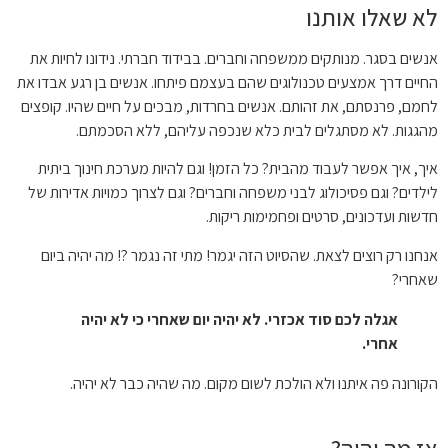
לא שאלו אותנו
אנשים בסגר. מנותקים ממשפחה וחברים. בבידוד חברתי. נידונו לחיות את
החיים דרך אמצעים טכנולוגים שהם בעצמם פיתחו. אנשים בן רגע אבדו את
לחמם, פרנסתם, את זהותם. אנשים בחרדות, מבכים על חיים שהיו. קופצים
מהגגות. לא מסתגלים לבית כלא שנכפה עליהם, ללא הסכמתם.
איך, איך אפשר לעבוד מהבית? כל הזמן! וגם להיות מערכת חינוך ביתית
לילדים? וגם פסיכולוג לבני משפחה וחברים? וגם לצרוך כמויות אדירות של
חדשות ועדכונים, סרטים ופחמימות ריקות.
אנחנו רק רוצים לצאת. שהסיוט הזה יגמר! מתי זה נגמר ?! מה יהיה ביום
שאחרי?
אגלה לכם סוד אכזרי. לא יהיה יום שאחרי כי לא יהיה
אחרי.
הקורונה פה איתנו ולא הולכת לשום מקום. מה שהיה כבר לא יהיה.